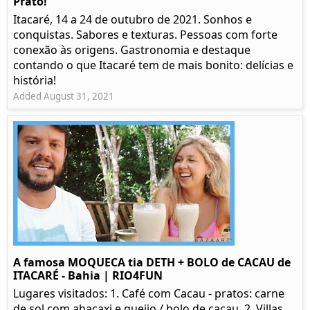
Prato!
Itacaré, 14 a 24 de outubro de 2021. Sonhos e
conquistas. Sabores e texturas. Pessoas com forte
conexão às origens. Gastronomia e destaque
contando o que Itacaré tem de mais bonito: delícias e
história!
Added August 31, 2021
A famosa MOQUECA tia DETH + BOLO de CACAU de
ITACARÉ - Bahia | RIO4FUN
Lugares visitados: 1. Café com Cacau - pratos: carne
de sol com abacaxi e queijo / bolo de cacau. 2. Villas