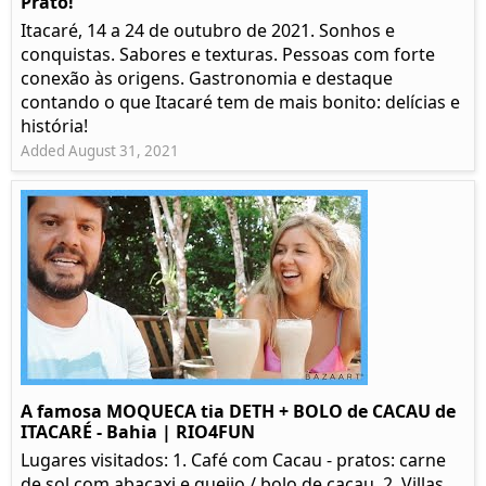
Prato!
Itacaré, 14 a 24 de outubro de 2021. Sonhos e
conquistas. Sabores e texturas. Pessoas com forte
conexão às origens. Gastronomia e destaque
contando o que Itacaré tem de mais bonito: delícias e
história!
Added August 31, 2021
A famosa MOQUECA tia DETH + BOLO de CACAU de
ITACARÉ - Bahia | RIO4FUN
Lugares visitados: 1. Café com Cacau - pratos: carne
de sol com abacaxi e queijo / bolo de cacau. 2. Villas