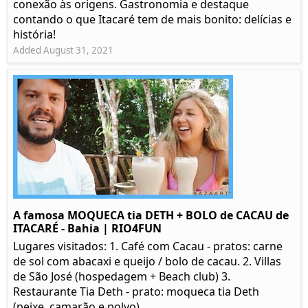
conexão às origens. Gastronomia e destaque
contando o que Itacaré tem de mais bonito: delícias e
história!
Added August 31, 2021
A famosa MOQUECA tia DETH + BOLO de CACAU de
ITACARÉ - Bahia | RIO4FUN
Lugares visitados: 1. Café com Cacau - pratos: carne
de sol com abacaxi e queijo / bolo de cacau. 2. Villas
de São José (hospedagem + Beach club) 3.
Restaurante Tia Deth - prato: moqueca tia Deth
(peixe, camarão e polvo)