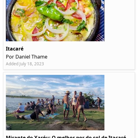
Itacaré
Por Daniel Thame
Added July 18, 2023
Mirante do Xaréu: O melhor por do sol de Itacaré -