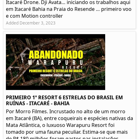
Itacaré Drone. Dji Avata… iniciando os trabalhos aqui
em Itacaré Bahia na Praia do Resende … primeiro voo
e com Motion controller
Added December 3, 2023
PRIMEIRO 1º RESORT 6 ESTRELAS DO BRASIL EM
RUÍNAS - ITACARÉ - BAHIA
Por Morro Filmes. Incrustado no alto de um morro
em Itacaré (BA), entre coqueirais e espécies nativas da
Mata Atlântica, o luxuoso Warapuru Resort foi
tomado por uma fauna peculiar. Estima-se que mais
de R$ 180 milhões foram gastos nas instalações...