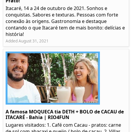
Prato!
Itacaré, 14 a 24 de outubro de 2021. Sonhos e
conquistas. Sabores e texturas. Pessoas com forte
conexão às origens. Gastronomia e destaque
contando o que Itacaré tem de mais bonito: delícias e
história!
Added August 31, 2021
A famosa MOQUECA tia DETH + BOLO de CACAU de
ITACARÉ - Bahia | RIO4FUN
Lugares visitados: 1. Café com Cacau - pratos: carne
de sol com abacaxi e queijo / bolo de cacau. 2. Villas