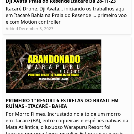
Dji Avata Praia do Resende Itacaré Ba 28-11-23
Itacaré Drone. Dji Avata… iniciando os trabalhos aqui
em Itacaré Bahia na Praia do Resende … primeiro voo
e com Motion controller
Added December 3, 2023
PRIMEIRO 1º RESORT 6 ESTRELAS DO BRASIL EM
RUÍNAS - ITACARÉ - BAHIA
Por Morro Filmes. Incrustado no alto de um morro
em Itacaré (BA), entre coqueirais e espécies nativas da
Mata Atlântica, o luxuoso Warapuru Resort foi
tomado por uma fauna peculiar. Estima-se que mais