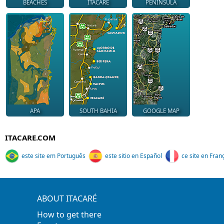
BEACHES
ITACARÉ
PENINSULA
APA
SOUTH BAHIA
GOOGLE MAP
ITACARE.COM
este site em Português
este sitio en Español
ce site en Fran
ABOUT ITACARÉ
How to get there