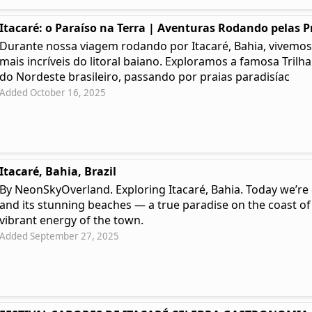
Itacaré: o Paraíso na Terra | Aventuras Rodando pelas P
Durante nossa viagem rodando por Itacaré, Bahia, vivemos
mais incríveis do litoral baiano. Exploramos a famosa Trilh
do Nordeste brasileiro, passando por praias paradisíac
Added October 16, 2025
Itacaré, Bahia, Brazil
By NeonSkyOverland. Exploring Itacaré, Bahia. Today we’re 
and its stunning beaches — a true paradise on the coast of
vibrant energy of the town.
Added September 27, 2025