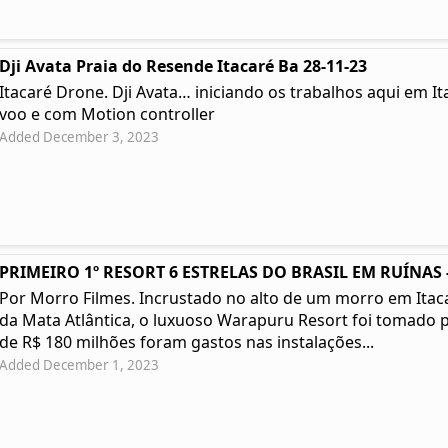
Dji Avata Praia do Resende Itacaré Ba 28-11-23
Itacaré Drone. Dji Avata… iniciando os trabalhos aqui em I
voo e com Motion controller
Added December 3, 2023
PRIMEIRO 1º RESORT 6 ESTRELAS DO BRASIL EM RUÍNAS -
Por Morro Filmes. Incrustado no alto de um morro em Itacar
da Mata Atlântica, o luxuoso Warapuru Resort foi tomado p
de R$ 180 milhões foram gastos nas instalações...
Added December 1, 2023