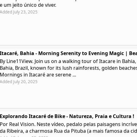
e um jeito único de viver.
Added July 23, 2025
Itacaré, Bahia - Morning Serenity to Evening Magic | Bea
By Line11View. Join us on a walking tour of Itacare in Bahia,
Bahia, Brazil, known for its lush rainforests, golden beaches
Mornings in Itacaré are serene ...
Added July 20, 2025
Explorando Itacaré de Bike - Natureza, Praia e Cultura !
Por Real Vision. Neste vídeo, pedalo pelas paisagens incríve
da Ribeira, a charmosa Rua da Pituba (a mais famosa da cida