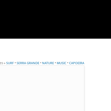
es »
•
•
•
•
SURF
SERRA GRANDE
NATURE
MUSIC
CAPOEIRA