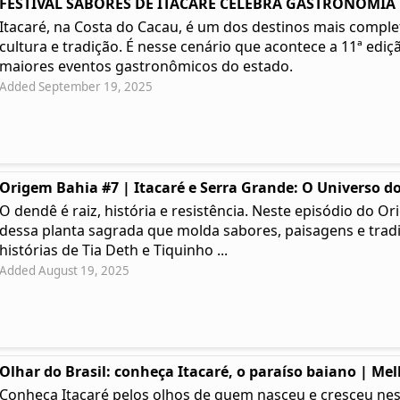
FESTIVAL SABORES DE ITACARÉ CELEBRA GASTRONOMIA | 
Itacaré, na Costa do Cacau, é um dos destinos mais complet
cultura e tradição. É nesse cenário que acontece a 11ª ediç
maiores eventos gastronômicos do estado.
Added September 19, 2025
Origem Bahia #7 | Itacaré e Serra Grande: O Universo do
O dendê é raiz, história e resistência. Neste episódio do
dessa planta sagrada que molda sabores, paisagens e tradi
histórias de Tia Deth e Tiquinho ...
Added August 19, 2025
Olhar do Brasil: conheça Itacaré, o paraíso baiano | Me
Conheça Itacaré pelos olhos de quem nasceu e cresceu ness