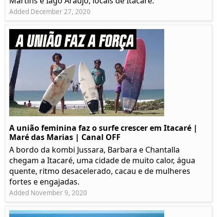
Martins e Iago Araújo, locais de Itacaré.
Added December 27, 2020
A união feminina faz o surfe crescer em Itacaré |
Maré das Marias | Canal OFF
A bordo da kombi Jussara, Barbara e Chantalla
chegam a Itacaré, uma cidade de muito calor, água
quente, ritmo desacelerado, cacau e de mulheres
fortes e engajadas.
Added November 9, 2020