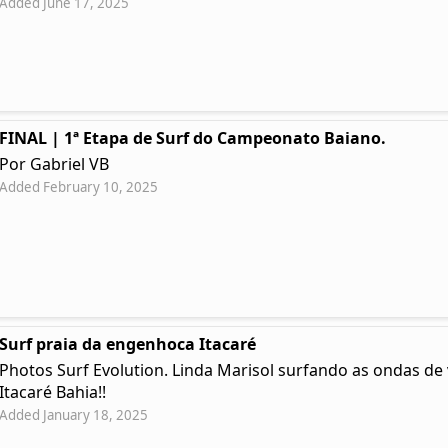
Added June 17, 2025
FINAL | 1ª Etapa de Surf do Campeonato Baiano.
Por Gabriel VB
Added February 10, 2025
Surf praia da engenhoca Itacaré
Photos Surf Evolution. Linda Marisol surfando as ondas d
Itacaré Bahia!!
Added January 18, 2025