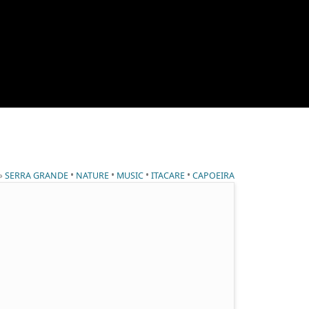
 »
•
•
•
•
SERRA GRANDE
NATURE
MUSIC
ITACARE
CAPOEIRA