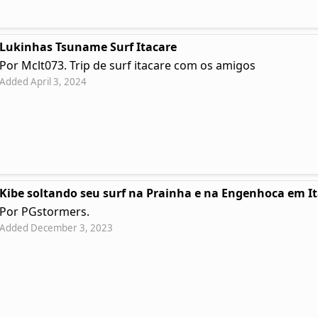
Lukinhas Tsuname Surf Itacare
Por Mclt073. Trip de surf itacare com os amigos
Added April 3, 2024
Kibe soltando seu surf na Prainha e na Engenhoca em I
Por PGstormers.
Added December 3, 2023