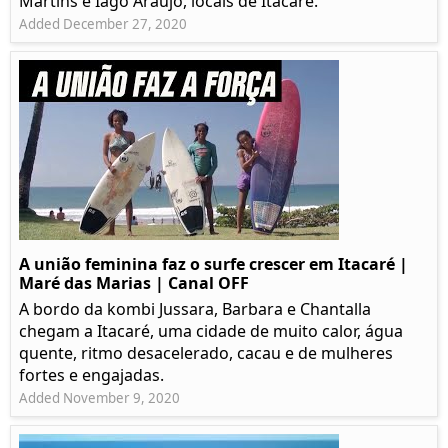
Martins e Iago Araújo, locais de Itacaré.
Added December 27, 2020
A união feminina faz o surfe crescer em Itacaré |
Maré das Marias | Canal OFF
A bordo da kombi Jussara, Barbara e Chantalla
chegam a Itacaré, uma cidade de muito calor, água
quente, ritmo desacelerado, cacau e de mulheres
fortes e engajadas.
Added November 9, 2020