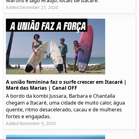
Martins e Iago Araújo, locais de Itacaré.
Added December 27, 2020
A união feminina faz o surfe crescer em Itacaré |
Maré das Marias | Canal OFF
A bordo da kombi Jussara, Barbara e Chantalla
chegam a Itacaré, uma cidade de muito calor, água
quente, ritmo desacelerado, cacau e de mulheres
fortes e engajadas.
Added November 9, 2020