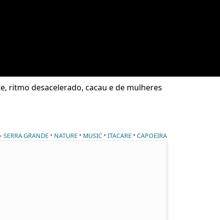
te, ritmo desacelerado, cacau e de mulheres
 »
•
•
•
•
SERRA GRANDE
NATURE
MUSIC
ITACARE
CAPOEIRA