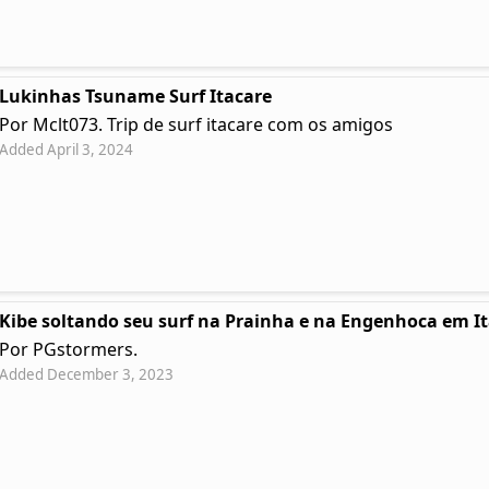
Lukinhas Tsuname Surf Itacare
Por Mclt073. Trip de surf itacare com os amigos
Added April 3, 2024
Kibe soltando seu surf na Prainha e na Engenhoca em I
Por PGstormers.
Added December 3, 2023