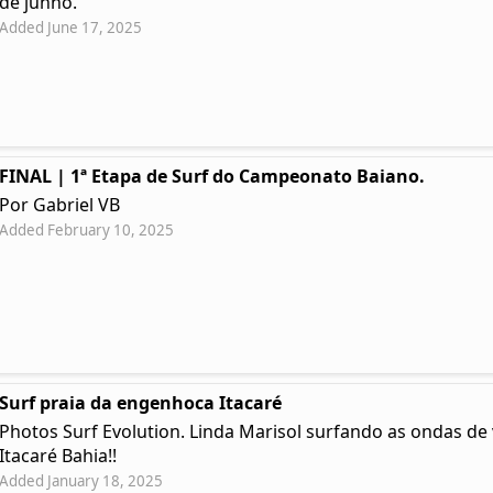
de junho.
Added June 17, 2025
FINAL | 1ª Etapa de Surf do Campeonato Baiano.
Por Gabriel VB
Added February 10, 2025
Surf praia da engenhoca Itacaré
Photos Surf Evolution. Linda Marisol surfando as ondas d
Itacaré Bahia!!
Added January 18, 2025