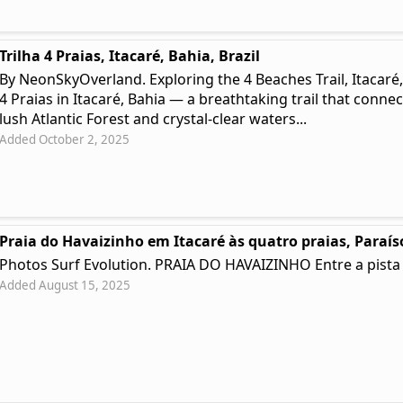
Trilha 4 Praias, Itacaré, Bahia, Brazil
By NeonSkyOverland. Exploring the 4 Beaches Trail, Itacaré
4 Praias in Itacaré, Bahia — a breathtaking trail that conn
lush Atlantic Forest and crystal-clear waters...
Added October 2, 2025
Praia do Havaizinho em Itacaré às quatro praias, Paraí
Photos Surf Evolution. PRAIA DO HAVAIZINHO Entre a pista 
Added August 15, 2025