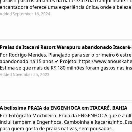
paraíso para os amantes da natureza e da tranquilidade. Lo
encantadora oferece uma experiência única, onde a beleza .
Added September 16, 2024
Praias de Itacaré Resort Warapuru abandonado Itacaré
Por Rodrigo Mendes. Planejado para ser o primeiro 6 estre
abandonado há 15 anos ✔ Projeto: https://www.anouskah
Estima-se que mais de R$ 180 milhões foram gastos nas ins
Added November 25, 2023
A belíssima PRAIA da ENGENHOCA em ITACARÉ, BAHIA
Por Fotógrafo Mochileiro. Praia da ENGENHOCA que é a ulti
inclui também a Engenhoca, Camboinha e Itacarezinho. Ess
para quem gosta de praias nativas, sem pousadas...