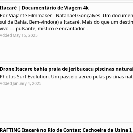
Itacaré | Documentário de Viagem 4k
Por Viajante Filmmaker - Natanael Gonçalves. Um documentá
sul da Bahia. Bem-vindo(a) a Itacaré. Mais do que um desti
vivo — pulsante, místico e encantador...
Added May 15, 2025
Drone Itacare bahia praia de jeribucacu piscinas natura
Photos Surf Evolution. Um passeio aereo pelas psicinas nat
Added January 4, 2025
RAFTING Itacaré no Rio de Contas; Cachoeira da Usina I, 