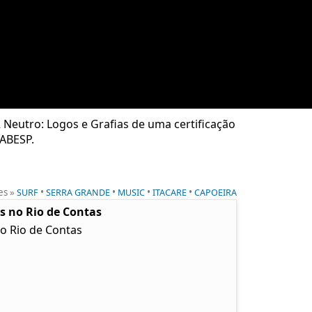
 Neutro: Logos e Grafias de uma certificação
FABESP.
es »
•
•
•
•
SURF
SERRA GRANDE
MUSIC
ITACARE
CAPOEIRA
as no Rio de Contas
no Rio de Contas