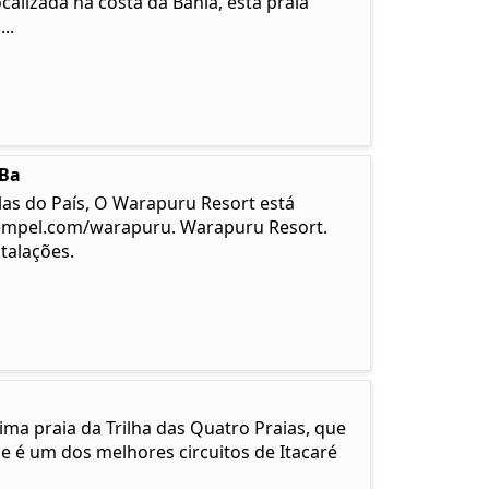
calizada na costa da Bahia, esta praia
..
-Ba
las do País, O Warapuru Resort está
empel.com/warapuru. Warapuru Resort.
talações.
ma praia da Trilha das Quatro Praias, que
e é um dos melhores circuitos de Itacaré