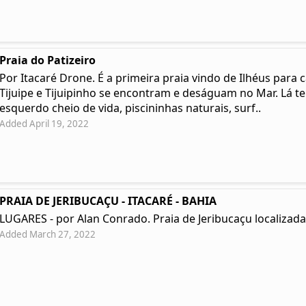
Praia do Patizeiro
Por Itacaré Drone. É a primeira praia vindo de Ilhéus para 
Tijuipe e Tijuipinho se encontram e deságuam no Mar. Lá t
esquerdo cheio de vida, piscininhas naturais, surf..
Added April 19, 2022
PRAIA DE JERIBUCAÇU - ITACARÉ - BAHIA
LUGARES - por Alan Conrado. Praia de Jeribucaçu localizada 
Added March 27, 2022