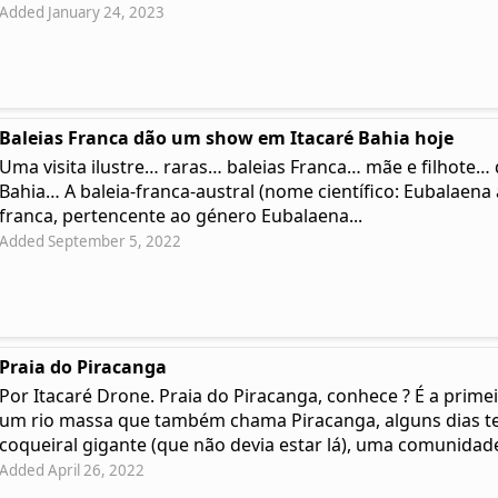
Added January 24, 2023
Baleias Franca dão um show em Itacaré Bahia hoje
Uma visita ilustre… raras… baleias Franca… mãe e filhote
Bahia… A baleia-franca-austral (nome científico: Eubalaena a
franca, pertencente ao género Eubalaena...
Added September 5, 2022
Praia do Piracanga
Por Itacaré Drone. Praia do Piracanga, conhece ? É a prime
um rio massa que também chama Piracanga, alguns dias t
coqueiral gigante (que não devia estar lá), uma comunidade 
Added April 26, 2022