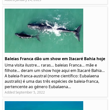
Baleias Franca dão um show em Itacaré Bahia hoje
Uma visita ilustre… raras… baleias Franca… mãe e
filhote… deram um show hoje aqui em Itacaré Bahia…
A baleia-franca-austral (nome científico: Eubalaena
australis) é uma das três espécies de baleia-franca,
pertencente ao género Eubalaena...
Added September 5, 2022