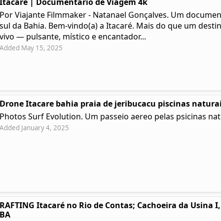
Itacaré | Documentário de Viagem 4k
Por Viajante Filmmaker - Natanael Gonçalves. Um documentá
sul da Bahia. Bem-vindo(a) a Itacaré. Mais do que um desti
vivo — pulsante, místico e encantador...
Added May 15, 2025
Drone Itacare bahia praia de jeribucacu piscinas natura
Photos Surf Evolution. Um passeio aereo pelas psicinas nat
Added January 4, 2025
RAFTING Itacaré no Rio de Contas; Cachoeira da Usina I, 
BA