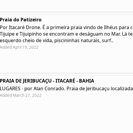
Praia do Patizeiro
Por Itacaré Drone. É a primeira praia vindo de Ilhéus para 
Tijuipe e Tijuipinho se encontram e deságuam no Mar. Lá t
esquerdo cheio de vida, piscininhas naturais, surf..
Added April 19, 2022
PRAIA DE JERIBUCAÇU - ITACARÉ - BAHIA
LUGARES - por Alan Conrado. Praia de Jeribucaçu localizada 
Added March 27, 2022