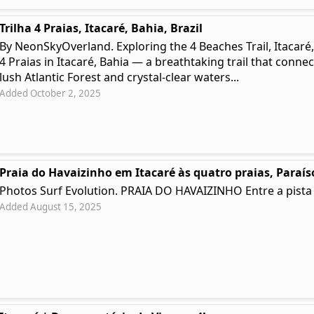
Trilha 4 Praias, Itacaré, Bahia, Brazil
By NeonSkyOverland. Exploring the 4 Beaches Trail, Itacaré
4 Praias in Itacaré, Bahia — a breathtaking trail that conn
lush Atlantic Forest and crystal-clear waters...
Added October 2, 2025
Praia do Havaizinho em Itacaré às quatro praias, Paraí
Photos Surf Evolution. PRAIA DO HAVAIZINHO Entre a pista 
Added August 15, 2025