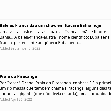
Baleias Franca dão um show em Itacaré Bahia hoje
Uma visita ilustre… raras… baleias Franca… mãe e filhote
Bahia… A baleia-franca-austral (nome científico: Eubalaena a
franca, pertencente ao género Eubalaena...
Added September 5, 2022
Praia do Piracanga
Por Itacaré Drone. Praia do Piracanga, conhece ? É a prime
um rio massa que também chama Piracanga, alguns dias t
coqueiral gigante (que não devia estar lá), uma comunidade 
Added April 26, 2022