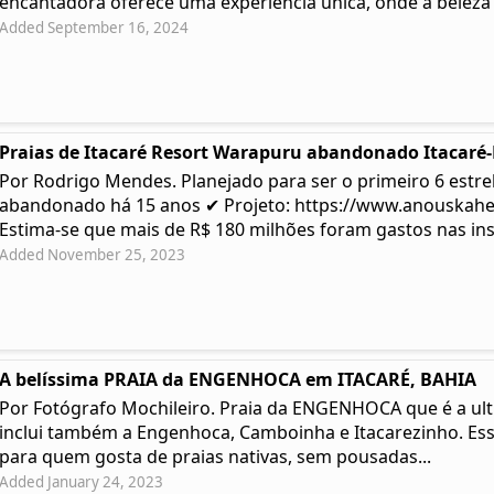
encantadora oferece uma experiência única, onde a beleza .
Added September 16, 2024
Praias de Itacaré Resort Warapuru abandonado Itacaré
Por Rodrigo Mendes. Planejado para ser o primeiro 6 estre
abandonado há 15 anos ✔ Projeto: https://www.anouskah
Estima-se que mais de R$ 180 milhões foram gastos nas ins
Added November 25, 2023
A belíssima PRAIA da ENGENHOCA em ITACARÉ, BAHIA
Por Fotógrafo Mochileiro. Praia da ENGENHOCA que é a ulti
inclui também a Engenhoca, Camboinha e Itacarezinho. Ess
para quem gosta de praias nativas, sem pousadas...
Added January 24, 2023