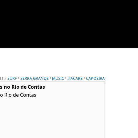
es »
•
•
•
•
SURF
SERRA GRANDE
MUSIC
ITACARE
CAPOEIRA
as no Rio de Contas
no Rio de Contas