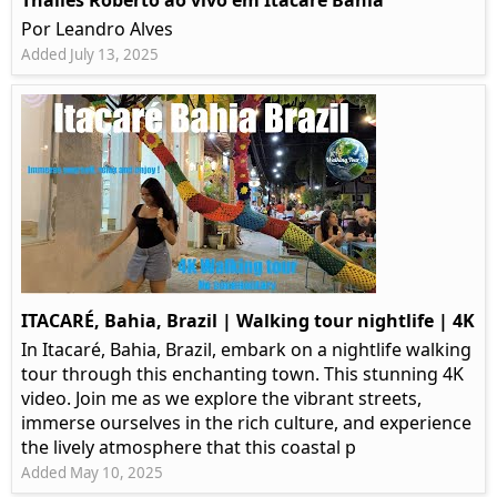
Thalles Roberto ao vivo em Itacaré Bahia
Por Leandro Alves
Added July 13, 2025
ITACARÉ, Bahia, Brazil | Walking tour nightlife | 4K
In Itacaré, Bahia, Brazil, embark on a nightlife walking
tour through this enchanting town. This stunning 4K
video. Join me as we explore the vibrant streets,
immerse ourselves in the rich culture, and experience
the lively atmosphere that this coastal p
Added May 10, 2025