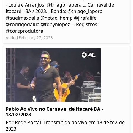
- Letra e Arranjos: @thiago_lapera ... Carnaval de
Itacaré - BA / 2023... Banda: @thiago_lapera
@suelmaxdalla @netao_hemp @j.rafalife
@rodrigodalua @tobynlopez ... Registros:
@coreprodutora
Added February 27, 2023
Pablo Ao Vivo no Carnaval de Itacaré BA -
18/02/2023
Por Rede Portal. Transmitido ao vivo em 18 de fev. de
2023