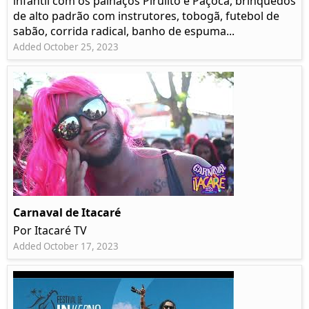
infantil com os palhaços Pirulito e Paçoca, brinquedos
de alto padrão com instrutores, tobogã, futebol de
sabão, corrida radical, banho de espuma...
Added October 25, 2023
Carnaval de Itacaré
Por Itacaré TV
Added October 17, 2023