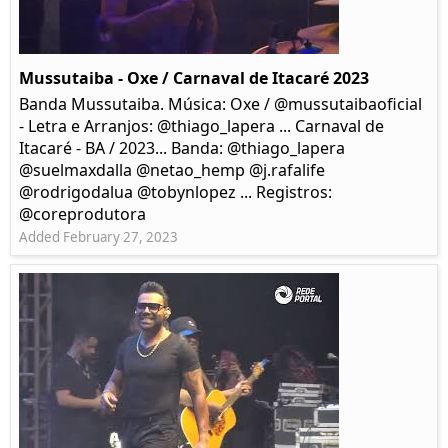
Mussutaiba - Oxe / Carnaval de Itacaré 2023
Banda Mussutaiba. Música: Oxe / @mussutaibaoficial
- Letra e Arranjos: @thiago_lapera ... Carnaval de
Itacaré - BA / 2023... Banda: @thiago_lapera
@suelmaxdalla @netao_hemp @j.rafalife
@rodrigodalua @tobynlopez ... Registros:
@coreprodutora
Added February 27, 2023