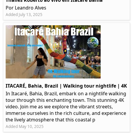
Thalles Roberto ao vivo em Itacaré Bahia
Por Leandro Alves
Added July 13, 2025
ITACARÉ, Bahia, Brazil | Walking tour nightlife | 4K
In Itacaré, Bahia, Brazil, embark on a nightlife walking
tour through this enchanting town. This stunning 4K
video. Join me as we explore the vibrant streets,
immerse ourselves in the rich culture, and experience
the lively atmosphere that this coastal p
Added May 10, 2025