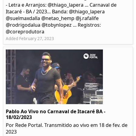
- Letra e Arranjos: @thiago_lapera ... Carnaval de
Itacaré - BA / 2023... Banda: @thiago_lapera
@suelmaxdalla @netao_hemp @j.rafalife
@rodrigodalua @tobynlopez ... Registros:
@coreprodutora
Added February 27, 2023
Pablo Ao Vivo no Carnaval de Itacaré BA -
18/02/2023
Por Rede Portal. Transmitido ao vivo em 18 de fev. de
2023