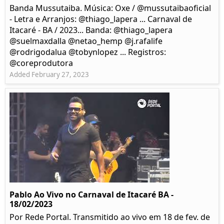
Banda Mussutaiba. Música: Oxe / @mussutaibaoficial
- Letra e Arranjos: @thiago_lapera ... Carnaval de
Itacaré - BA / 2023... Banda: @thiago_lapera
@suelmaxdalla @netao_hemp @j.rafalife
@rodrigodalua @tobynlopez ... Registros:
@coreprodutora
Added February 27, 2023
Pablo Ao Vivo no Carnaval de Itacaré BA -
18/02/2023
Por Rede Portal. Transmitido ao vivo em 18 de fev. de