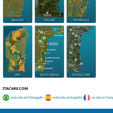
BEACHES
ITACARÉ
PENINSULA
APA
SOUTH BAHIA
GOOGLE MAP
ITACARE.COM
este site em Português
este sitio en Español
ce site en Fran