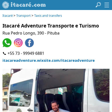
>
>
Itacaré
Transport
Taxis and transfers
Itacaré Adventure Transporte e Turismo
Rua Pedro Longo, 390 - Pituba
📞 +55 73 - 99949 6881
itacareadventure.wixsite.com/itacareadventure