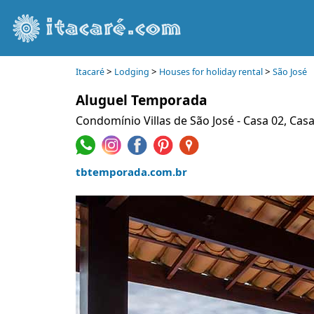
>
>
>
Itacaré
Lodging
Houses for holiday rental
São José
Aluguel Temporada
Condomínio Villas de São José - Casa 02, Casa
tbtemporada.com.br