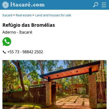
>
>
Itacaré
Real estate
Land and houses for sale
Refúgio das Bromélias
Aderno - Itacaré
📞 +55 73 - 98842 2502