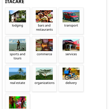
ITACARÉ
lodging
bars and
transport
restaurants
sports and
commerce
services
tours
real estate
organizations
delivery