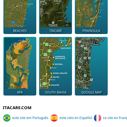
BEACHES
ITACARÉ
PENINSULA
APA
SOUTH BAHIA
GOOGLE MAP
ITACARE.COM
este site em Português
este sitio en Español
ce site en Fran