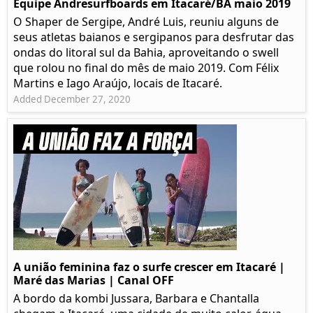
Equipe Andresurfboards em Itacaré/BA maio 2019
O Shaper de Sergipe, André Luis, reuniu alguns de
seus atletas baianos e sergipanos para desfrutar das
ondas do litoral sul da Bahia, aproveitando o swell
que rolou no final do mês de maio 2019. Com Félix
Martins e Iago Araújo, locais de Itacaré.
Added December 27, 2020
A união feminina faz o surfe crescer em Itacaré |
Maré das Marias | Canal OFF
A bordo da kombi Jussara, Barbara e Chantalla