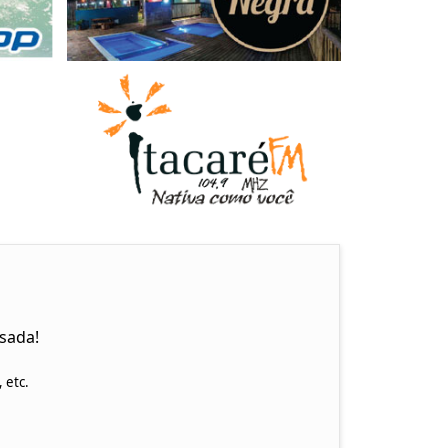
osada!
 etc.